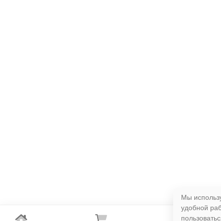
Мы использу
удобной ра
пользоватьс